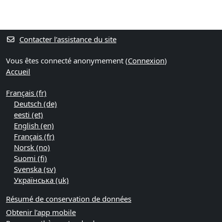
Blocs
Blocs supplémentaires
Contacter l’assistance du site
Vous êtes connecté anonymement (
Connexion
)
Accueil
Français ‎(fr)‎
Deutsch ‎(de)‎
eesti ‎(et)‎
English ‎(en)‎
Français ‎(fr)‎
Norsk ‎(no)‎
Suomi ‎(fi)‎
Svenska ‎(sv)‎
Українська ‎(uk)‎
Résumé de conservation de données
Obtenir l’app mobile