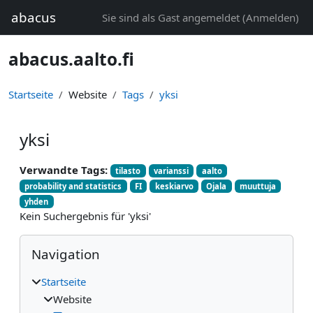
Zum Hauptinhalt
abacus
Sie sind als Gast angemeldet (
Anmelden
)
abacus.aalto.fi
Startseite
Website
Tags
yksi
yksi
Verwandte Tags:
tilasto
varianssi
aalto
probability and statistics
FI
keskiarvo
Ojala
muuttuja
yhden
Kein Suchergebnis für 'yksi'
Blöcke
Navigation überspringen
Navigation
Startseite
Website