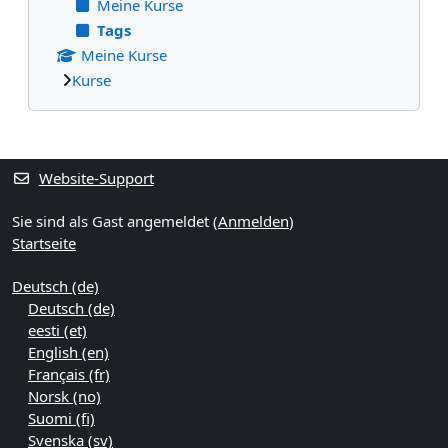
Meine Kurse
Tags
Meine Kurse
Kurse
Ergänzungsblöcke
Website-Support
Sie sind als Gast angemeldet (
Anmelden
)
Startseite
Deutsch ‎(de)‎
Deutsch ‎(de)‎
eesti ‎(et)‎
English ‎(en)‎
Français ‎(fr)‎
Norsk ‎(no)‎
Suomi ‎(fi)‎
Svenska ‎(sv)‎