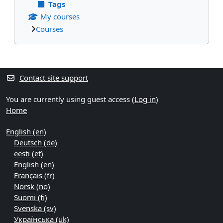
Tags
My courses
Courses
Supplementary blocks
Contact site support
You are currently using guest access (
Log in
)
Home
English ‎(en)‎
Deutsch ‎(de)‎
eesti ‎(et)‎
English ‎(en)‎
Français ‎(fr)‎
Norsk ‎(no)‎
Suomi ‎(fi)‎
Svenska ‎(sv)‎
Українська ‎(uk)‎