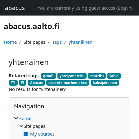
Skip to main content
abacus
You are currently using guest access (
Log in
)
abacus.aalto.fi
Home
Site pages
Tags
yhtenäinen
yhtenäinen
Related tags:
graafi
yhteysmatriisi
matriisi
Sahla
TY
FI
Abacus
discrete mathematics
kaksijakoinen
No results for "yhtenäinen"
Blocks
Skip Navigation
Navigation
Home
Site pages
My courses