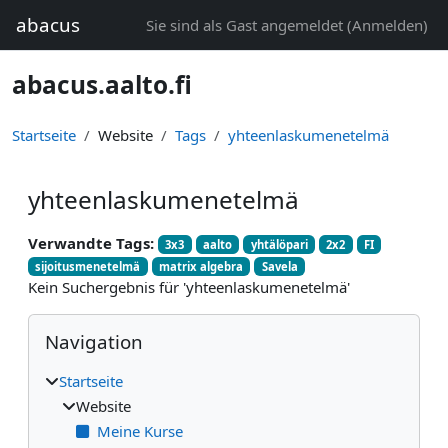
Zum Hauptinhalt
abacus
Sie sind als Gast angemeldet (
Anmelden
)
abacus.aalto.fi
Startseite
Website
Tags
yhteenlaskumenetelmä
yhteenlaskumenetelmä
Verwandte Tags:
3x3
aalto
yhtälöpari
2x2
FI
sijoitusmenetelmä
matrix algebra
Savela
Kein Suchergebnis für 'yhteenlaskumenetelmä'
Blöcke
Navigation überspringen
Navigation
Startseite
Website
Meine Kurse