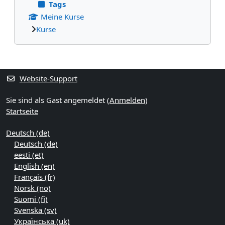
Tags
Meine Kurse
Kurse
Ergänzungsblöcke
Website-Support
Sie sind als Gast angemeldet (
Anmelden
)
Startseite
Deutsch ‎(de)‎
Deutsch ‎(de)‎
eesti ‎(et)‎
English ‎(en)‎
Français ‎(fr)‎
Norsk ‎(no)‎
Suomi ‎(fi)‎
Svenska ‎(sv)‎
Українська ‎(uk)‎