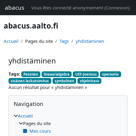
Passer au contenu principal
abacus
Vous êtes connecté anonymement (
Connexion
)
abacus.aalto.fi
Accueil
Pages du site
Tags
yhdistäminen
yhdistäminen
Tags:
Pesonen
lineaarialgebra
UEF-Joensuu
operaatio
sisäinen laskutoimitus
symbolinen
objektitaso
Aucun résultat pour « yhdistäminen »
Blocs
Passer Navigation
Navigation
Accueil
Pages du site
Mes cours