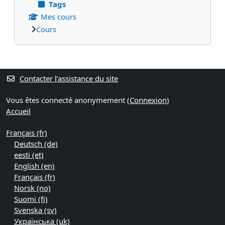
Tags
Mes cours
Cours
Blocs supplémentaires
Contacter l’assistance du site
Vous êtes connecté anonymement (
Connexion
)
Accueil
Français ‎(fr)‎
Deutsch ‎(de)‎
eesti ‎(et)‎
English ‎(en)‎
Français ‎(fr)‎
Norsk ‎(no)‎
Suomi ‎(fi)‎
Svenska ‎(sv)‎
Українська ‎(uk)‎