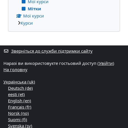
Мої курси
Мітки
Мої курси
Курси
Додаткові блоки
Зверніться до служби підтримки сайту
Наразі ви використовуєте гостьовий доступ (
Увійти
)
На головну
Українська ‎(uk)‎
Deutsch ‎(de)‎
eesti ‎(et)‎
English ‎(en)‎
Français ‎(fr)‎
Norsk ‎(no)‎
Suomi ‎(fi)‎
Svenska ‎(sv)‎