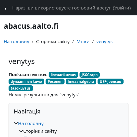
Перейти до головного вмісту
abacus
Наразі ви використовуєте гостьовий доступ (
Увійти
)
abacus.aalto.fi
На головну
Сторінки сайту
Мітки
venytys
venytys
Пов’язані мітки:
lineaarikuvaus
JSXGraph
dynaaminen kuvio
Pesonen
lineaarialgebra
UEF-Joensuu
tasokuvaus
Немає результатів для "venytys"
Блоки
Пропустити Навігація
Навігація
На головну
Сторінки сайту