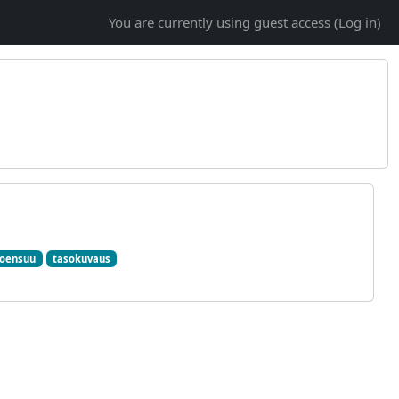
You are currently using guest access (
Log in
)
Joensuu
tasokuvaus