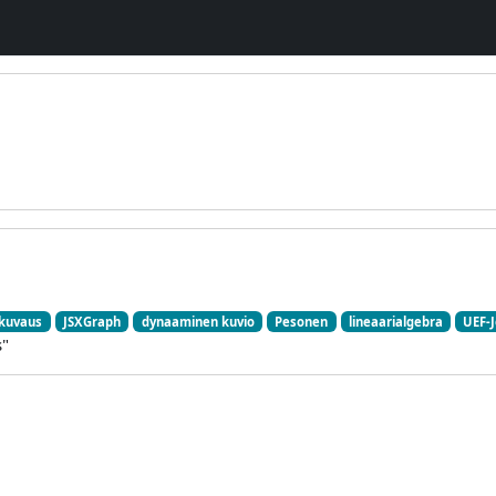
ikuvaus
JSXGraph
dynaaminen kuvio
Pesonen
lineaarialgebra
UEF-
s"