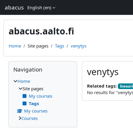
Skip to main content
abacus
English ‎(en)‎
abacus.aalto.fi
Home
Site pages
Tags
venytys
Blocks
Skip Navigation
Navigation
venytys
Home
Related tags:
lineaar
Site pages
No results for "venyty
My courses
Tags
My courses
Courses