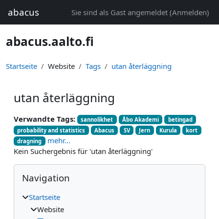
Zum Hauptinhalt
abacus
Sie sind als Gast angemeldet (
Anmelden
)
abacus.aalto.fi
Startseite
Website
Tags
utan återläggning
utan återläggning
Verwandte Tags:
sannolikhet
Åbo Akademi
betingad
probability and statistics
Abacus
SV
Jern
Kurula
kort
mehr...
dragning
Kein Suchergebnis für 'utan återläggning'
Blöcke
Navigation überspringen
Navigation
Startseite
Website