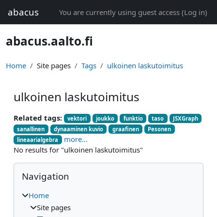
Skip to main content
abacus
You are currently using guest access (
Log in
)
abacus.aalto.fi
Home
Site pages
Tags
ulkoinen laskutoimitus
ulkoinen laskutoimitus
Related tags:
vektori
joukko
funktio
taso
JSXGraph
sanallinen
dynaaminen kuvio
graafinen
Pesonen
more...
lineaarialgebra
No results for "ulkoinen laskutoimitus"
Blocks
Skip Navigation
Navigation
Home
Site pages