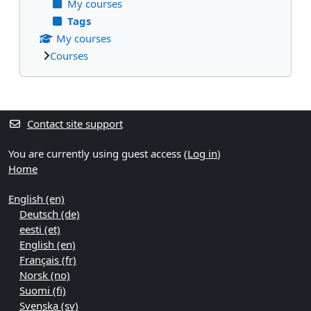
My courses
Tags
My courses
Courses
Supplementary blocks
Contact site support
You are currently using guest access (
Log in
)
Home
English ‎(en)‎
Deutsch ‎(de)‎
eesti ‎(et)‎
English ‎(en)‎
Français ‎(fr)‎
Norsk ‎(no)‎
Suomi ‎(fi)‎
Svenska ‎(sv)‎