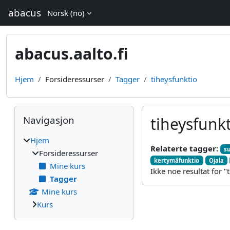
Gå til hovedinnhold
abacus
Norsk ‎(no)‎
abacus.aalto.fi
Hjem
Forsideressurser
Tagger
tiheysfunktio
Blokker
Hopp over Navigasjon
Navigasjon
tiheysfunk
Hjem
Relaterte tagger:
s
Forsideressurser
kertymäfunktio
Ojala
Mine kurs
Ikke noe resultat for "
Tagger
Mine kurs
Kurs