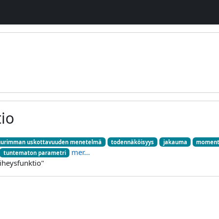
tio
uurimman uskottavuuden menetelmä
todennäköisyys
jakauma
moment
mer...
tuntematon parametri
tiheysfunktio"