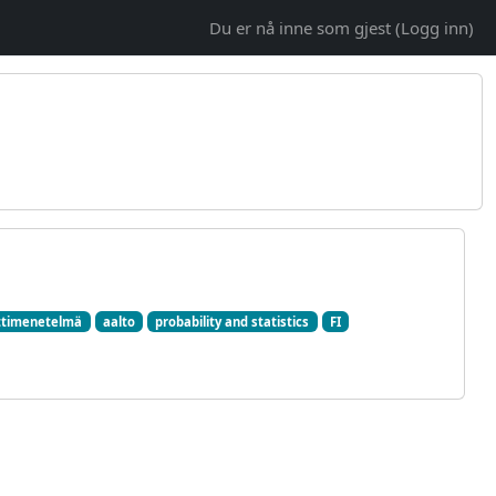
Du er nå inne som gjest (
Logg inn
)
timenetelmä
aalto
probability and statistics
FI