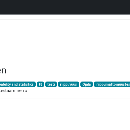
en
ability and statistics
FI
testi
riippuvuus
Ojala
riippumattomuustes
 testaaminen »