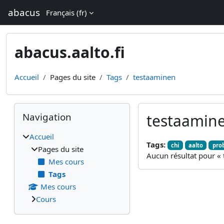
Passer au contenu principal
abacus
Français ‎(fr)‎
abacus.aalto.fi
Accueil
Pages du site
Tags
testaaminen
Blocs
Passer Navigation
Navigation
testaamin
Accueil
Tags:
chi
aalto
prob
Pages du site
Aucun résultat pour «
Mes cours
Tags
Mes cours
Cours