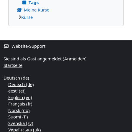
Tags
Meine Kurse
Kurse
Ergänzungsblöcke
Website-Support
Sie sind als Gast angemeldet (
Anmelden
)
Startseite
Deutsch ‎(de)‎
Deutsch ‎(de)‎
eesti ‎(et)‎
English ‎(en)‎
Français ‎(fr)‎
Norsk ‎(no)‎
Suomi ‎(fi)‎
Svenska ‎(sv)‎
Українська ‎(uk)‎