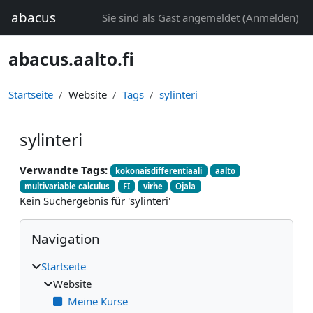
Zum Hauptinhalt
abacus
Sie sind als Gast angemeldet (
Anmelden
)
abacus.aalto.fi
Startseite
Website
Tags
sylinteri
sylinteri
Verwandte Tags:
kokonaisdifferentiaali
aalto
multivariable calculus
FI
virhe
Ojala
Kein Suchergebnis für 'sylinteri'
Blöcke
Navigation überspringen
Navigation
Startseite
Website
Meine Kurse