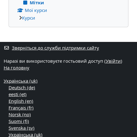
Мітки
Мої курси
Курси
Додаткові блоки
Зверніться до служби підтримки сайту
Наразі ви використовуєте гостьовий доступ (
Увійти
)
На головну
Українська ‎(uk)‎
Deutsch ‎(de)‎
eesti ‎(et)‎
English ‎(en)‎
Français ‎(fr)‎
Norsk ‎(no)‎
Suomi ‎(fi)‎
Svenska ‎(sv)‎
Українська ‎(uk)‎