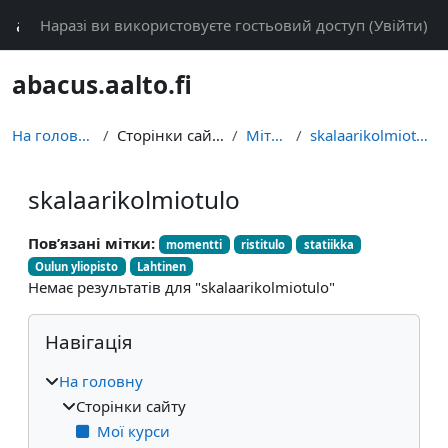
Перейти до головного вмісту
abacus
Наразі ви використовуєте гостьовий доступ (
Увійти
)
abacus.aalto.fi
На головну
Сторінки сайту
Мітки
skalaarikolmiotulo
skalaarikolmiotulo
Пов’язані мітки:
momentti
ristitulo
statiikka
Oulun yliopisto
Lahtinen
Немає результатів для "skalaarikolmiotulo"
Блоки
Пропустити Навігація
Навігація
На головну
Сторінки сайту
Мої курси