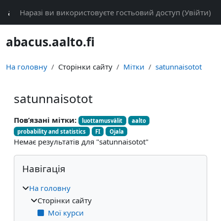
Перейти до головного вмісту
abacus
Наразі ви використовуєте гостьовий доступ (
Увійти
)
abacus.aalto.fi
На головну
Сторінки сайту
Мітки
satunnaisotot
satunnaisotot
Пов’язані мітки:
luottamusvälit
aalto
probability and statistics
FI
Ojala
Немає результатів для "satunnaisotot"
Блоки
Пропустити Навігація
Навігація
На головну
Сторінки сайту
Мої курси