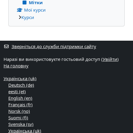
Мітки
Мої курси
Курси
Додаткові блоки
Зверніться до служби підтримки сайту
Наразі ви використовуєте гостьовий доступ (
Увійти
)
На головну
Українська ‎(uk)‎
Deutsch ‎(de)‎
eesti ‎(et)‎
English ‎(en)‎
Français ‎(fr)‎
Norsk ‎(no)‎
Suomi ‎(fi)‎
Svenska ‎(sv)‎
Українська ‎(uk)‎