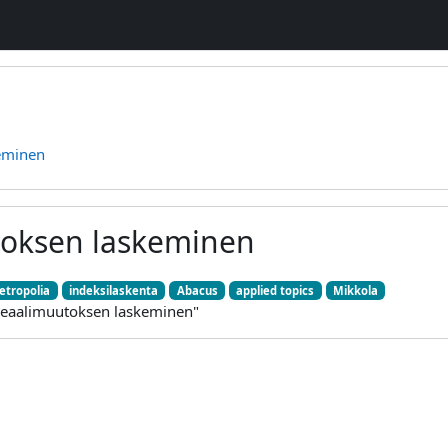
eminen
toksen laskeminen
etropolia
indeksilaskenta
Abacus
applied topics
Mikkola
 "reaalimuutoksen laskeminen"