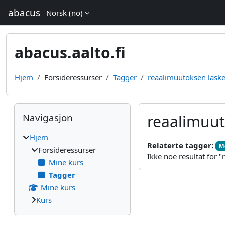
Gå til hovedinnhold
abacus
Norsk ‎(no)‎
abacus.aalto.fi
Hjem
Forsideressurser
Tagger
reaalimuutoksen lask
Blokker
Hopp over Navigasjon
Navigasjon
reaalimuu
Hjem
Relaterte tagger:
M
Forsideressurser
Ikke noe resultat for
Mine kurs
Tagger
Mine kurs
Kurs