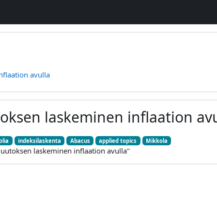
flaation avulla
oksen laskeminen inflaation avu
lia
indeksilaskenta
Abacus
applied topics
Mikkola
muutoksen laskeminen inflaation avulla"