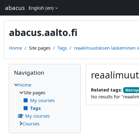
Skip to main content
abacus
English ‎(en)‎
abacus.aalto.fi
Home
Site pages
Tags
reaalimuutoksen laskeminen in
Blocks
Skip Navigation
Navigation
reaalimuut
Home
Related tags:
Metropo
Site pages
No results for "reaali
My courses
Tags
My courses
Courses