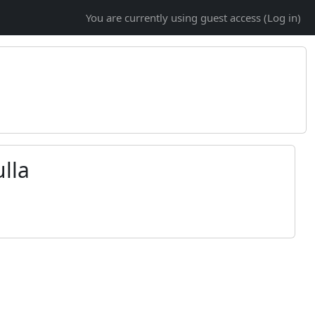
You are currently using guest access (
Log in
)
lla