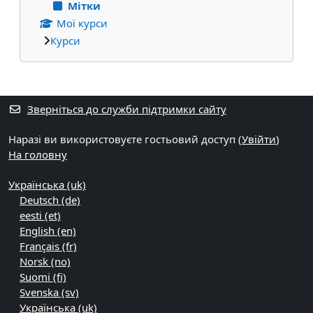
Мітки
Мої курси
Курси
Додаткові блоки
Зверніться до служби підтримки сайту
Наразі ви використовуєте гостьовий доступ (
Увійти
)
На головну
Українська ‎(uk)‎
Deutsch ‎(de)‎
eesti ‎(et)‎
English ‎(en)‎
Français ‎(fr)‎
Norsk ‎(no)‎
Suomi ‎(fi)‎
Svenska ‎(sv)‎
Українська ‎(uk)‎