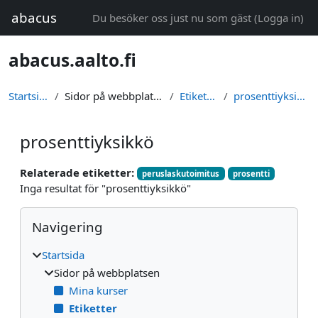
Gå direkt till huvudinnehåll
abacus
Du besöker oss just nu som gäst (
Logga in
)
abacus.aalto.fi
Startsida
Sidor på webbplatsen
Etiketter
prosenttiyksikkö
prosenttiyksikkö
Relaterade etiketter:
peruslaskutoimitus
prosentti
Inga resultat för "prosenttiyksikkö"
Block
Hoppa över Navigering
Navigering
Startsida
Sidor på webbplatsen
Mina kurser
Etiketter