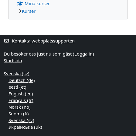
Mina kurser
Kurser
Kompletterande block
Kontakta webbplatssupporten
Du besöker oss just nu som gäst (
Logga in
)
Startsida
Svenska ‎(sv)‎
Deutsch ‎(de)‎
eesti ‎(et)‎
English ‎(en)‎
Français ‎(fr)‎
Norsk ‎(no)‎
Suomi ‎(fi)‎
Svenska ‎(sv)‎
Українська ‎(uk)‎