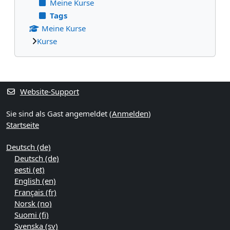
Meine Kurse
Tags
Meine Kurse
Kurse
Ergänzungsblöcke
Website-Support
Sie sind als Gast angemeldet (
Anmelden
)
Startseite
Deutsch ‎(de)‎
Deutsch ‎(de)‎
eesti ‎(et)‎
English ‎(en)‎
Français ‎(fr)‎
Norsk ‎(no)‎
Suomi ‎(fi)‎
Svenska ‎(sv)‎