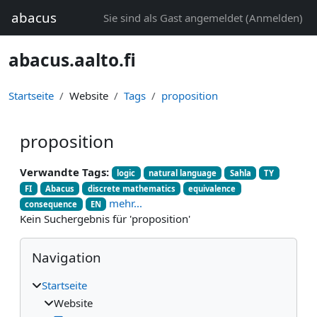
Zum Hauptinhalt
abacus
Sie sind als Gast angemeldet (
Anmelden
)
abacus.aalto.fi
Startseite
Website
Tags
proposition
proposition
Verwandte Tags:
logic
natural language
Sahla
TY
FI
Abacus
discrete mathematics
equivalence
mehr...
consequence
EN
Kein Suchergebnis für 'proposition'
Blöcke
Navigation überspringen
Navigation
Startseite
Website