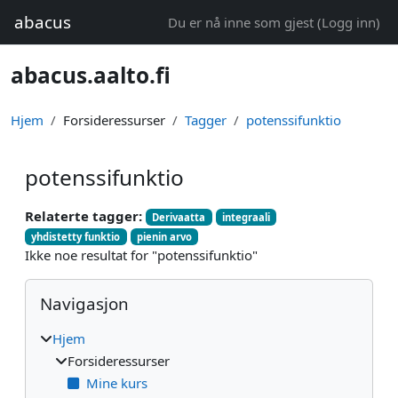
Gå til hovedinnhold
abacus
Du er nå inne som gjest (
Logg inn
)
abacus.aalto.fi
Hjem
Forsideressurser
Tagger
potenssifunktio
potenssifunktio
Relaterte tagger:
Derivaatta
integraali
yhdistetty funktio
pienin arvo
Ikke noe resultat for "potenssifunktio"
Blokker
Hopp over Navigasjon
Navigasjon
Hjem
Forsideressurser
Mine kurs