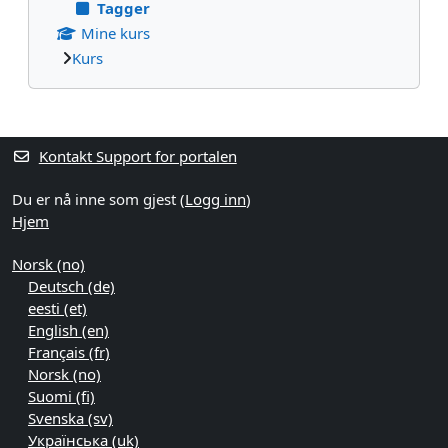
Tagger
Mine kurs
Kurs
Blokker ekstrainnhold
Kontakt Support for portalen
Du er nå inne som gjest (
Logg inn
)
Hjem
Norsk ‎(no)‎
Deutsch ‎(de)‎
eesti ‎(et)‎
English ‎(en)‎
Français ‎(fr)‎
Norsk ‎(no)‎
Suomi ‎(fi)‎
Svenska ‎(sv)‎
Українська ‎(uk)‎