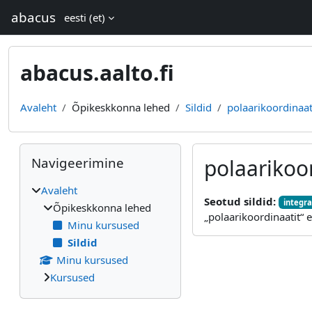
Jäta vahele peasisuni
abacus
eesti ‎(et)‎
abacus.aalto.fi
Avaleht
Õpikeskkonna lehed
Sildid
polaarikoordinaat
Plokid
Jäta vahele Navigeerimine
Navigeerimine
polaarikoo
Avaleht
Seotud sildid:
integra
Õpikeskkonna lehed
„polaarikoordinaatit“ 
Minu kursused
Sildid
Minu kursused
Kursused