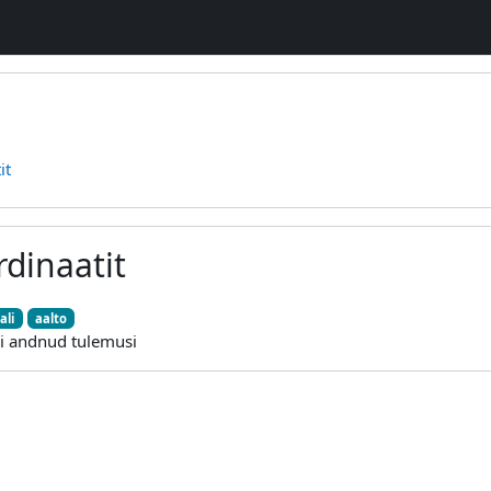
it
rdinaatit
ali
aalto
ei andnud tulemusi