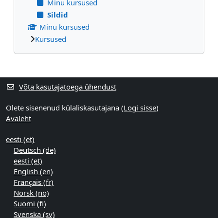
Minu kursused
Sildid
Minu kursused
Kursused
Supplementary blocks
Võta kasutajatoega ühendust
Olete sisenenud külaliskasutajana (
Logi sisse
)
Avaleht
eesti ‎(et)‎
Deutsch ‎(de)‎
eesti ‎(et)‎
English ‎(en)‎
Français ‎(fr)‎
Norsk ‎(no)‎
Suomi ‎(fi)‎
Svenska ‎(sv)‎