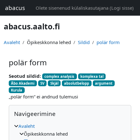
Jäta vahele peasisuni
abacus
Olete sisenenud külaliskasutajana (
Logi sisse
)
abacus.aalto.fi
Avaleht
Õpikeskkonna lehed
Sildid
polär form
polär form
Seotud sildid:
complex analysis
komplexa tal
Åbo Akademi
SV
Skjäl
absolutbelopp
argument
Kurula
„polär form“ ei andnud tulemusi
Plokid
Jäta vahele Navigeerimine
Navigeerimine
Avaleht
Õpikeskkonna lehed