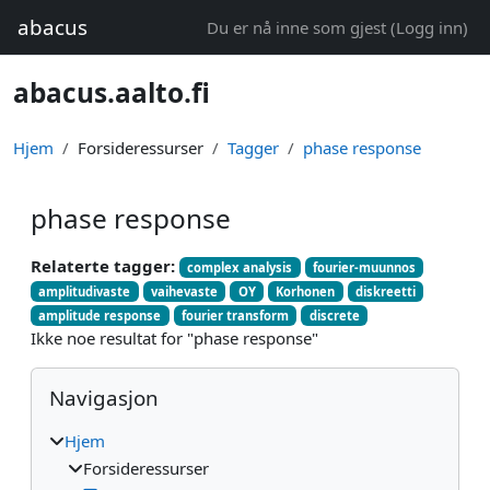
Gå til hovedinnhold
abacus
Du er nå inne som gjest (
Logg inn
)
abacus.aalto.fi
Hjem
Forsideressurser
Tagger
phase response
phase response
Relaterte tagger:
complex analysis
fourier-muunnos
amplitudivaste
vaihevaste
OY
Korhonen
diskreetti
amplitude response
fourier transform
discrete
Ikke noe resultat for "phase response"
Blokker
Hopp over Navigasjon
Navigasjon
Hjem
Forsideressurser