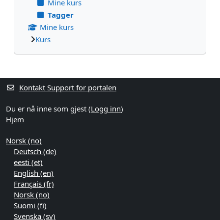
Mine kurs
Tagger
Mine kurs
Kurs
Blokker ekstrainnhold
Kontakt Support for portalen
Du er nå inne som gjest (
Logg inn
)
Hjem
Norsk ‎(no)‎
Deutsch ‎(de)‎
eesti ‎(et)‎
English ‎(en)‎
Français ‎(fr)‎
Norsk ‎(no)‎
Suomi ‎(fi)‎
Svenska ‎(sv)‎