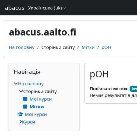
Перейти до головного вмісту
abacus
Українська ‎(uk)‎
abacus.aalto.fi
На головну
Сторінки сайту
Мітки
pOH
Блоки
Пропустити Навігація
Навігація
pOH
На головну
Пов’язані мітки:
ke
Сторінки сайту
Немає результатів д
Мої курси
Мітки
Мої курси
Курси