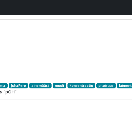
mia
JuhaPere
ainemäärä
mooli
konsentraatio
pitoisuus
laimen
ля "pOH"