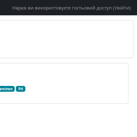
Наразі ви використовуєте гостьовий доступ (
Увійти
)
taminen
PH