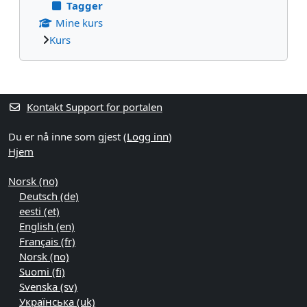
Tagger
Mine kurs
Kurs
Blokker ekstrainnhold
Kontakt Support for portalen
Du er nå inne som gjest (
Logg inn
)
Hjem
Norsk ‎(no)‎
Deutsch ‎(de)‎
eesti ‎(et)‎
English ‎(en)‎
Français ‎(fr)‎
Norsk ‎(no)‎
Suomi ‎(fi)‎
Svenska ‎(sv)‎
Українська ‎(uk)‎