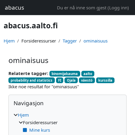
Gå til hovedinnhold
abacus
Du er nå inne som gjest (
Logg inn
)
abacus.aalto.fi
Hjem
Forsideressurser
Tagger
ominaisuus
ominaisuus
Relaterte tagger:
binomijakauma
aalto
probability and statistics
FI
Ojala
väestö
kurssilla
Ikke noe resultat for "ominaisuus"
Blokker
Hopp over Navigasjon
Navigasjon
Hjem
Forsideressurser
Mine kurs