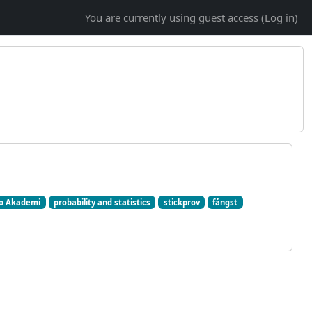
You are currently using guest access (
Log in
)
o Akademi
probability and statistics
stickprov
fångst