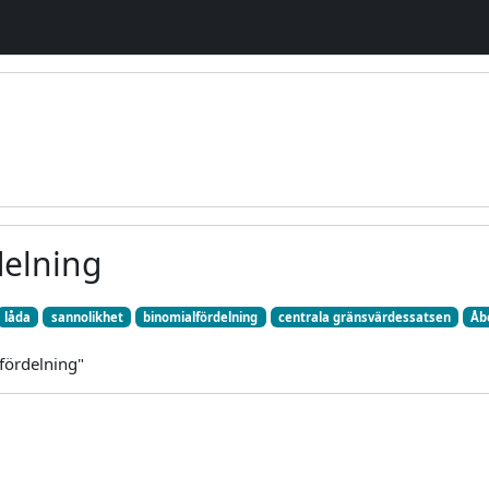
elning
låda
sannolikhet
binomialfördelning
centrala gränsvärdessatsen
Åb
fördelning"