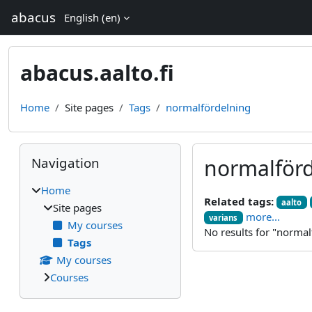
Skip to main content
abacus
English ‎(en)‎
abacus.aalto.fi
Home
Site pages
Tags
normalfördelning
Blocks
Skip Navigation
Navigation
normalförd
Home
Related tags:
aalto
Site pages
more...
varians
My courses
No results for "normal
Tags
My courses
Courses