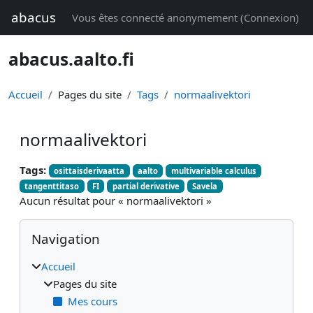
Passer au contenu principal
abacus
Vous êtes connecté anonymement (
Connexion
)
abacus.aalto.fi
Accueil
Pages du site
Tags
normaalivektori
normaalivektori
Tags:
osittaisderivaatta
aalto
multivariable calculus
tangenttitaso
FI
partial derivative
Savela
Aucun résultat pour « normaalivektori »
Blocs
Passer Navigation
Navigation
Accueil
Pages du site
Mes cours