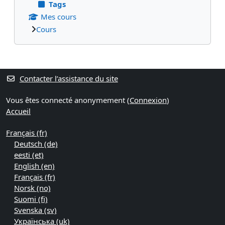
Tags
Mes cours
Cours
Blocs supplémentaires
Contacter l’assistance du site
Vous êtes connecté anonymement (
Connexion
)
Accueil
Français ‎(fr)‎
Deutsch ‎(de)‎
eesti ‎(et)‎
English ‎(en)‎
Français ‎(fr)‎
Norsk ‎(no)‎
Suomi ‎(fi)‎
Svenska ‎(sv)‎
Українська ‎(uk)‎