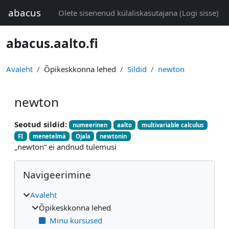
Jäta vahele peasisuni
abacus
Olete sisenenud külaliskasutajana (
Logi sisse
)
abacus.aalto.fi
Avaleht
Õpikeskkonna lehed
Sildid
newton
newton
Seotud sildid:
numeerinen
aalto
multivariable calculus
FI
menetelmä
Ojala
newtonin
„newton“ ei andnud tulemusi
Plokid
Jäta vahele Navigeerimine
Navigeerimine
Avaleht
Õpikeskkonna lehed
Minu kursused