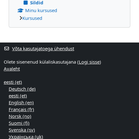
Sildid
Minu kursused
Kursused
Supplementary blocks
Võta kasutajatoega ühendust
Olete sisenenud külaliskasutajana (
Logi sisse
)
Avaleht
eesti ‎(et)‎
Deutsch ‎(de)‎
eesti ‎(et)‎
English ‎(en)‎
Français ‎(fr)‎
Norsk ‎(no)‎
Suomi ‎(fi)‎
Svenska ‎(sv)‎
Українська ‎(uk)‎