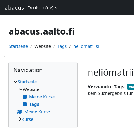
Zum Hauptinhalt
abacus
Deutsch ‎(de)‎
abacus.aalto.fi
Startseite
Website
Tags
neliömatriisi
Blöcke
Navigation überspringen
Navigation
neliömatrii
Startseite
Verwandte Tags:
mat
Website
Kein Suchergebnis für '
Meine Kurse
Tags
Meine Kurse
Kurse