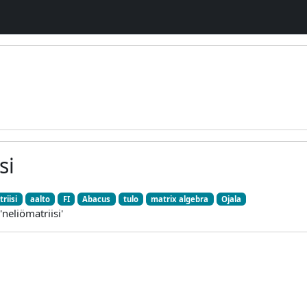
si
riisi
aalto
FI
Abacus
tulo
matrix algebra
Ojala
neliömatriisi'