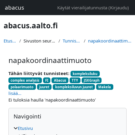
Siirry pääsisältöön
abacus
Käytät vierailijatunnusta (
Kirjaudu
)
abacus.aalto.fi
Etusivu
Sivuston seuranta
Tunnisteet
napakoordinaattimuoto
napakoordinaattimuoto
Tähän liittyvät tunnisteet:
kompleksiluku
complex analysis
FI
Abacus
TTY
JSXGraph
polaarimuoto
juuret
kompleksiluvun juuret
Makela
lisää...
Ei tuloksia haulla 'napakoordinaattimuoto'
Lohkot
Ohita Navigointi
Navigointi
Etusivu