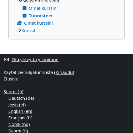
Sivuston seuranta
Omat kurssini
Tunnisteet
Omat kurssini
Kurssit
Täydentävät lohkot
Ota yhteyttä ylläpitoon
Käytät vierailijatunnusta (
Kirjaudu
)
Etusivu
Suomi ‎(fi)‎
Deutsch ‎(de)‎
eesti ‎(et)‎
English ‎(en)‎
Français ‎(fr)‎
Norsk ‎(no)‎
Suomi ‎(fi)‎