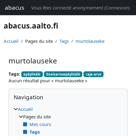
Passer au contenu principal
abacus
Vous êtes connecté anonymement (
Connexion
)
abacus.aalto.fi
Accueil
Pages du site
Tags
murtolauseke
murtolauseke
Tags:
epäyhtälö
Itseisarvoepäyhtälö
raja-arvo
Aucun résultat pour « murtolauseke »
Blocs
Passer Navigation
Navigation
Accueil
Pages du site
Mes cours
Tags