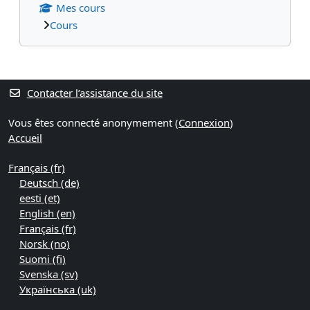
Mes cours
Cours
Blocs supplémentaires
Contacter l’assistance du site
Vous êtes connecté anonymement (
Connexion
)
Accueil
Français ‎(fr)‎
Deutsch ‎(de)‎
eesti ‎(et)‎
English ‎(en)‎
Français ‎(fr)‎
Norsk ‎(no)‎
Suomi ‎(fi)‎
Svenska ‎(sv)‎
Українська ‎(uk)‎