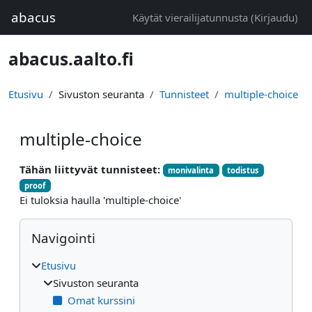
Siirry pääsisältöön
abacus
Käytät vierailijatunnusta (
Kirjaudu
)
abacus.aalto.fi
Etusivu
Sivuston seuranta
Tunnisteet
multiple-choice
multiple-choice
Tähän liittyvät tunnisteet:
monivalinta
todistus
proof
Ei tuloksia haulla 'multiple-choice'
Lohkot
Ohita Navigointi
Navigointi
Etusivu
Sivuston seuranta
Omat kurssini