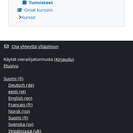
Tunnisteet
Omat kurssini
Kurssit
Täydentävät lohkot
Ota yhteyttä ylläpitoon
Käytät vierailijatunnusta (
Kirjaudu
)
Etusivu
Suomi ‎(fi)‎
Deutsch ‎(de)‎
eesti ‎(et)‎
English ‎(en)‎
Français ‎(fr)‎
Norsk ‎(no)‎
Suomi ‎(fi)‎
Svenska ‎(sv)‎
Українська ‎(uk)‎