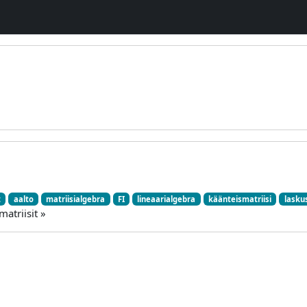
t
aalto
matriisialgebra
FI
lineaarialgebra
käänteismatriisi
lasku
atriisit »