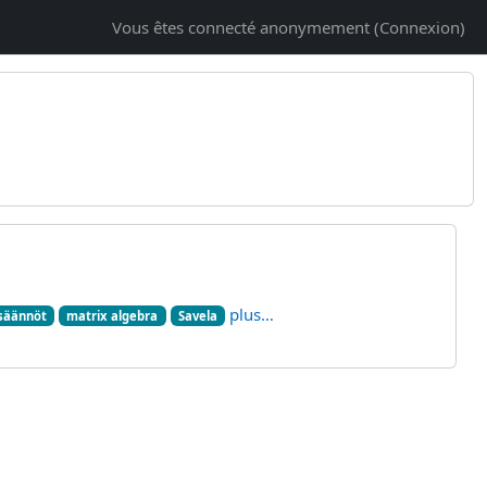
Vous êtes connecté anonymement (
Connexion
)
plus…
säännöt
matrix algebra
Savela