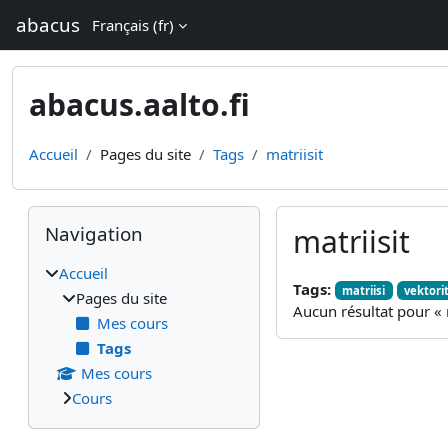
Passer au contenu principal
abacus
Français ‎(fr)‎
abacus.aalto.fi
Accueil
Pages du site
Tags
matriisit
Blocs
Passer Navigation
Navigation
matriisit
Accueil
Tags:
matriisi
vektori
Pages du site
Aucun résultat pour « m
Mes cours
Tags
Mes cours
Cours