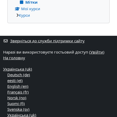
Мітки
Мої курси
Курси
Додаткові блоки
Зверніться до служби підтримки сайту
Наразі ви використовуєте гостьовий доступ (
Увійти
)
На головну
Українська ‎(uk)‎
Deutsch ‎(de)‎
eesti ‎(et)‎
English ‎(en)‎
Français ‎(fr)‎
Norsk ‎(no)‎
Suomi ‎(fi)‎
Svenska ‎(sv)‎
Українська ‎(uk)‎