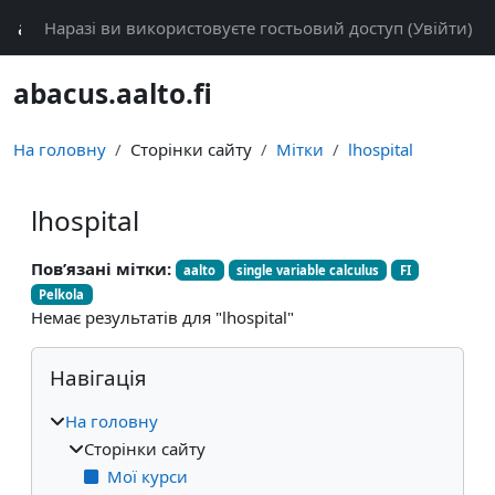
Перейти до головного вмісту
abacus
Наразі ви використовуєте гостьовий доступ (
Увійти
)
abacus.aalto.fi
На головну
Сторінки сайту
Мітки
lhospital
lhospital
Пов’язані мітки:
aalto
single variable calculus
FI
Pelkola
Немає результатів для "lhospital"
Блоки
Пропустити Навігація
Навігація
На головну
Сторінки сайту
Мої курси