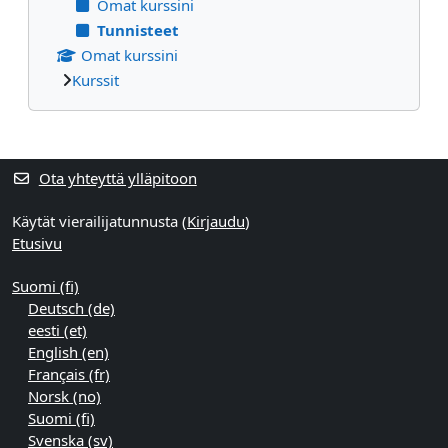
Omat kurssini
Tunnisteet
Omat kurssini
Kurssit
Täydentävät lohkot
Ota yhteyttä ylläpitoon
Käytät vierailijatunnusta (
Kirjaudu
)
Etusivu
Suomi ‎(fi)‎
Deutsch ‎(de)‎
eesti ‎(et)‎
English ‎(en)‎
Français ‎(fr)‎
Norsk ‎(no)‎
Suomi ‎(fi)‎
Svenska ‎(sv)‎