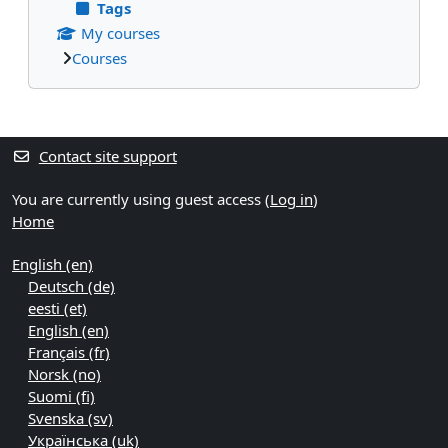
Tags
My courses
Courses
Supplementary blocks
Contact site support
You are currently using guest access (
Log in
)
Home
English ‎(en)‎
Deutsch ‎(de)‎
eesti ‎(et)‎
English ‎(en)‎
Français ‎(fr)‎
Norsk ‎(no)‎
Suomi ‎(fi)‎
Svenska ‎(sv)‎
Українська ‎(uk)‎