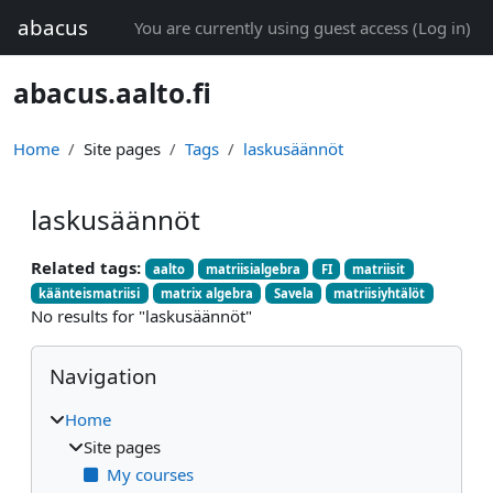
Skip to main content
abacus
You are currently using guest access (
Log in
)
abacus.aalto.fi
Home
Site pages
Tags
laskusäännöt
laskusäännöt
Related tags:
aalto
matriisialgebra
FI
matriisit
käänteismatriisi
matrix algebra
Savela
matriisiyhtälöt
No results for "laskusäännöt"
Blocks
Skip Navigation
Navigation
Home
Site pages
My courses