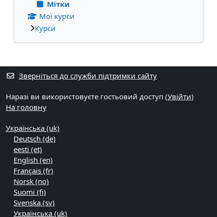
Мітки
Мої курси
Курси
Додаткові блоки
Зверніться до служби підтримки сайту
Наразі ви використовуєте гостьовий доступ (
Увійти
)
На головну
Українська ‎(uk)‎
Deutsch ‎(de)‎
eesti ‎(et)‎
English ‎(en)‎
Français ‎(fr)‎
Norsk ‎(no)‎
Suomi ‎(fi)‎
Svenska ‎(sv)‎
Українська ‎(uk)‎