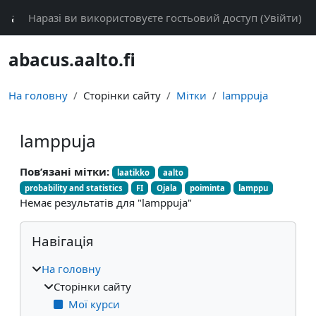
Перейти до головного вмісту
abacus
Наразі ви використовуєте гостьовий доступ (
Увійти
)
abacus.aalto.fi
На головну
Сторінки сайту
Мітки
lamppuja
lamppuja
Пов’язані мітки:
laatikko
aalto
probability and statistics
FI
Ojala
poiminta
lamppu
Немає результатів для "lamppuja"
Блоки
Пропустити Навігація
Навігація
На головну
Сторінки сайту
Мої курси