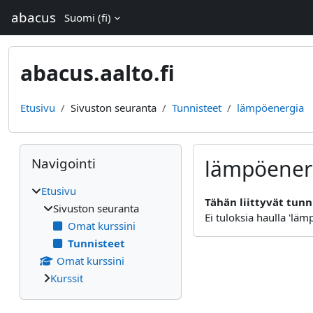
Siirry pääsisältöön
abacus
Suomi ‎(fi)‎
abacus.aalto.fi
Etusivu
Sivuston seuranta
Tunnisteet
lämpöenergia
Lohkot
Ohita Navigointi
Navigointi
lämpöener
Etusivu
Tähän liittyvät tunn
Sivuston seuranta
Ei tuloksia haulla 'läm
Omat kurssini
Tunnisteet
Omat kurssini
Kurssit