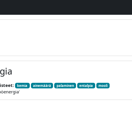
gia
isteet:
kemia
ainemäärä
palaminen
entalpia
mooli
pöenergia'