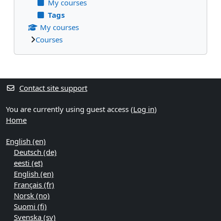
My courses
Tags
My courses
Courses
Supplementary blocks
Contact site support
You are currently using guest access (
Log in
)
Home
English ‎(en)‎
Deutsch ‎(de)‎
eesti ‎(et)‎
English ‎(en)‎
Français ‎(fr)‎
Norsk ‎(no)‎
Suomi ‎(fi)‎
Svenska ‎(sv)‎