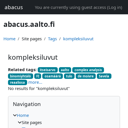
Skip to main content
abacus
You are currently using guest access (
Log in
)
abacus.aalto.fi
Home
Site pages
Tags
kompleksiluvut
kompleksiluvut
Related tags:
itseisarvo
aalto
complex analysis
binomiyhtälö
FI
osamäärä
tulo
de moivre
Savela
more...
reaaliosa
No results for "kompleksiluvut"
Blocks
Skip Navigation
Navigation
Home
Site pages