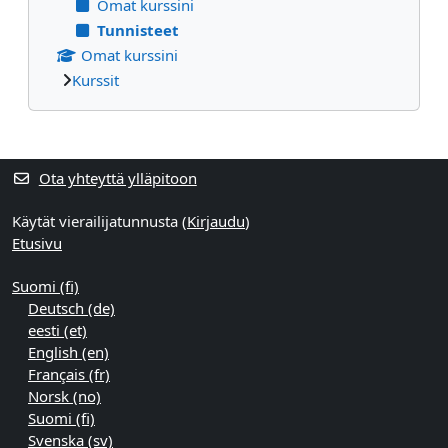
Omat kurssini
Tunnisteet
Omat kurssini
Kurssit
Täydentävät lohkot
Ota yhteyttä ylläpitoon
Käytät vierailijatunnusta (
Kirjaudu
)
Etusivu
Suomi ‎(fi)‎
Deutsch ‎(de)‎
eesti ‎(et)‎
English ‎(en)‎
Français ‎(fr)‎
Norsk ‎(no)‎
Suomi ‎(fi)‎
Svenska ‎(sv)‎