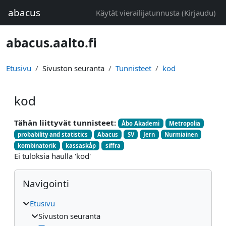
Siirry pääsisältöön
abacus
Käytät vierailijatunnusta (
Kirjaudu
)
abacus.aalto.fi
Etusivu
Sivuston seuranta
Tunnisteet
kod
kod
Tähän liittyvät tunnisteet:
Åbo Akademi
Metropolia
probability and statistics
Abacus
SV
Jern
Nurmiainen
kombinatorik
kassaskåp
siffra
Ei tuloksia haulla 'kod'
Lohkot
Ohita Navigointi
Navigointi
Etusivu
Sivuston seuranta