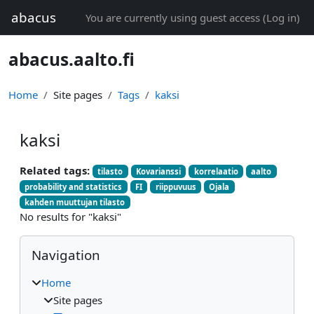
Skip to main content
abacus
You are currently using guest access (
Log in
)
abacus.aalto.fi
Home
Site pages
Tags
kaksi
kaksi
Related tags:
tilasto
Kovarianssi
korrelaatio
aalto
probability and statistics
FI
riippuvuus
Ojala
kahden muuttujan tilasto
No results for "kaksi"
Blocks
Skip Navigation
Navigation
Home
Site pages