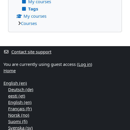
My courses
Tags
My courses
Courses
Supplementary blocks
Contact site support
You are currently using guest access (
Log in
)
Home
English ‎(en)‎
Deutsch ‎(de)‎
eesti ‎(et)‎
English ‎(en)‎
Français ‎(fr)‎
Norsk ‎(no)‎
Suomi ‎(fi)‎
Svenska ‎(sv)‎