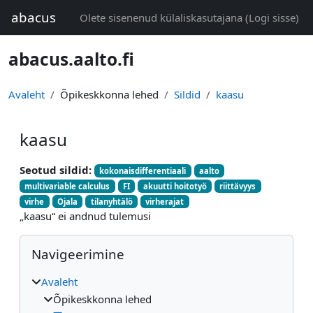
Jäta vahele peasisuni
abacus
Olete sisenenud külaliskasutajana (
Logi sisse
)
abacus.aalto.fi
Avaleht
Õpikeskkonna lehed
Sildid
kaasu
kaasu
Seotud sildid:
kokonaisdifferentiaali
aalto
multivariable calculus
FI
akuutti hoitotyö
riittävyys
virhe
Ojala
tilanyhtälö
virherajat
„kaasu“ ei andnud tulemusi
Plokid
Jäta vahele Navigeerimine
Navigeerimine
Avaleht
Õpikeskkonna lehed