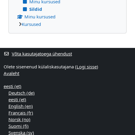
Minu kursused
Sildid
Minu kursused
Kursused
Supplementary blocks
Võta kasutajatoega ühendust
Olete sisenenud külaliskasutajana (
Logi sisse
)
Avaleht
eesti ‎(et)‎
Deutsch ‎(de)‎
eesti ‎(et)‎
English ‎(en)‎
Français ‎(fr)‎
Norsk ‎(no)‎
Suomi ‎(fi)‎
Svenska ‎(sv)‎