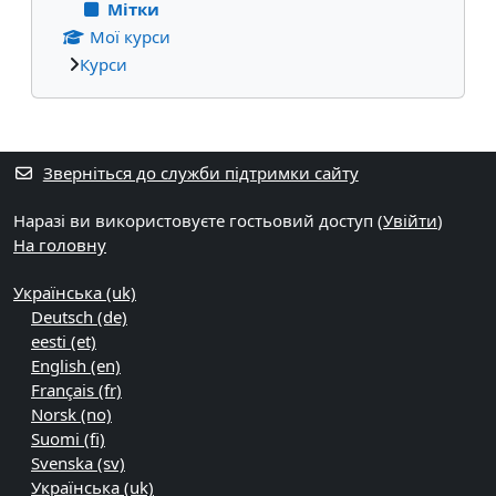
Мітки
Мої курси
Курси
Додаткові блоки
Зверніться до служби підтримки сайту
Наразі ви використовуєте гостьовий доступ (
Увійти
)
На головну
Українська ‎(uk)‎
Deutsch ‎(de)‎
eesti ‎(et)‎
English ‎(en)‎
Français ‎(fr)‎
Norsk ‎(no)‎
Suomi ‎(fi)‎
Svenska ‎(sv)‎
Українська ‎(uk)‎