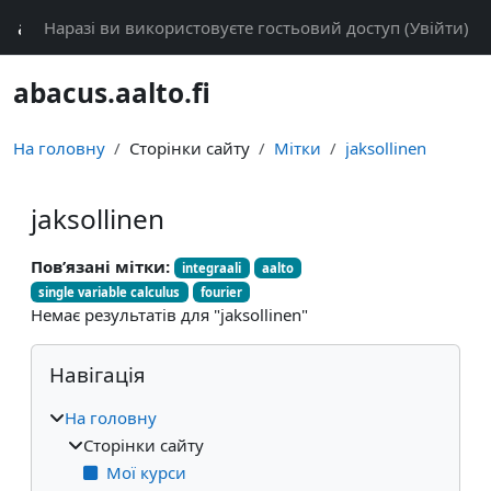
Перейти до головного вмісту
abacus
Наразі ви використовуєте гостьовий доступ (
Увійти
)
abacus.aalto.fi
На головну
Сторінки сайту
Мітки
jaksollinen
jaksollinen
Пов’язані мітки:
integraali
aalto
single variable calculus
fourier
Немає результатів для "jaksollinen"
Блоки
Пропустити Навігація
Навігація
На головну
Сторінки сайту
Мої курси