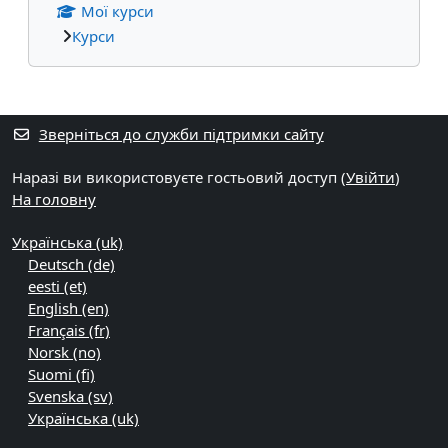
Мої курси
Курси
Додаткові блоки
Зверніться до служби підтримки сайту
Наразі ви використовуєте гостьовий доступ (
Увійти
)
На головну
Українська ‎(uk)‎
Deutsch ‎(de)‎
eesti ‎(et)‎
English ‎(en)‎
Français ‎(fr)‎
Norsk ‎(no)‎
Suomi ‎(fi)‎
Svenska ‎(sv)‎
Українська ‎(uk)‎