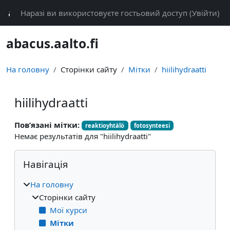
Перейти до головного вмісту
abacus
Наразі ви використовуєте гостьовий доступ (
Увійти
)
abacus.aalto.fi
На головну
Сторінки сайту
Мітки
hiilihydraatti
hiilihydraatti
Пов’язані мітки:
reaktioyhtälö
fotosynteesi
Немає результатів для "hiilihydraatti"
Блоки
Пропустити Навігація
Навігація
На головну
Сторінки сайту
Мої курси
Мітки