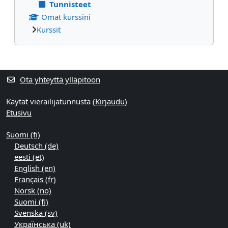
Tunnisteet
Omat kurssini
Kurssit
Täydentävät lohkot
Ota yhteyttä ylläpitoon
Käytät vierailijatunnusta (
Kirjaudu
)
Etusivu
Suomi ‎(fi)‎
Deutsch ‎(de)‎
eesti ‎(et)‎
English ‎(en)‎
Français ‎(fr)‎
Norsk ‎(no)‎
Suomi ‎(fi)‎
Svenska ‎(sv)‎
Українська ‎(uk)‎