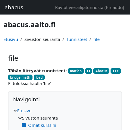
Siirry pääsisältöön
abacus
Käytät vierailijatunnusta (
Kirjaudu
)
abacus.aalto.fi
Etusivu
Sivuston seuranta
Tunnisteet
file
file
Tähän liittyvät tunnisteet:
matlab
FI
Abacus
TTY
bridge math
load
Ei tuloksia haulla 'file'
Lohkot
Ohita Navigointi
Navigointi
Etusivu
Sivuston seuranta
Omat kurssini