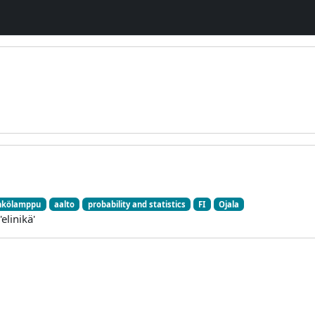
hkölamppu
aalto
probability and statistics
FI
Ojala
elinikä'