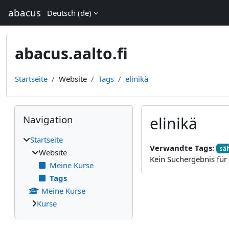
Zum Hauptinhalt
abacus
Deutsch ‎(de)‎
abacus.aalto.fi
Startseite
Website
Tags
elinikä
Blöcke
Navigation überspringen
Navigation
elinikä
Startseite
Verwandte Tags:
sä
Website
Kein Suchergebnis für '
Meine Kurse
Tags
Meine Kurse
Kurse