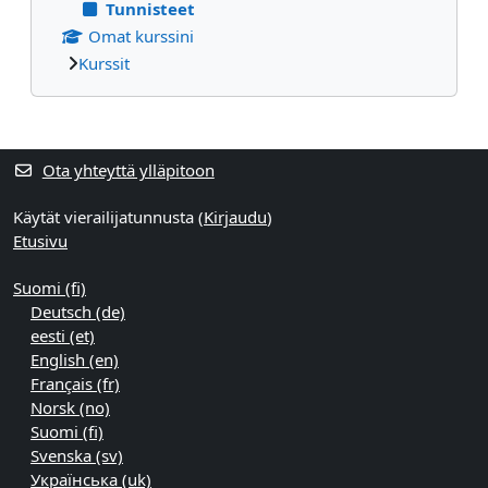
Tunnisteet
Omat kurssini
Kurssit
Täydentävät lohkot
Ota yhteyttä ylläpitoon
Käytät vierailijatunnusta (
Kirjaudu
)
Etusivu
Suomi ‎(fi)‎
Deutsch ‎(de)‎
eesti ‎(et)‎
English ‎(en)‎
Français ‎(fr)‎
Norsk ‎(no)‎
Suomi ‎(fi)‎
Svenska ‎(sv)‎
Українська ‎(uk)‎