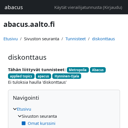
Siirry pääsisältöön
abacus
Käytät vierailijatunnusta (
Kirjaudu
)
abacus.aalto.fi
Etusivu
Sivuston seuranta
Tunnisteet
diskonttaus
diskonttaus
Tähän liittyvät tunnisteet:
Metropolia
Abacus
applied topics
apacus
Hynninen-Ojala
Ei tuloksia haulla 'diskonttaus'
Lohkot
Ohita Navigointi
Navigointi
Etusivu
Sivuston seuranta
Omat kurssini