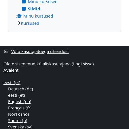
Minu kursused
Sildid
Minu kursused
Kursused
Supplementary blocks
Võta kasutajatoega ühendust
Olete sisenenud külaliskasutajana (
Logi sisse
)
Avaleht
eesti ‎(et)‎
Deutsch ‎(de)‎
eesti ‎(et)‎
English ‎(en)‎
Français ‎(fr)‎
Norsk ‎(no)‎
Suomi ‎(fi)‎
Svenska ‎(sv)‎