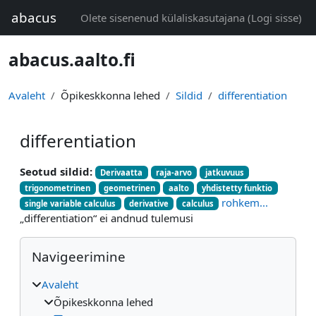
Jäta vahele peasisuni
abacus
Olete sisenenud külaliskasutajana (
Logi sisse
)
abacus.aalto.fi
Avaleht
Õpikeskkonna lehed
Sildid
differentiation
differentiation
Seotud sildid:
Derivaatta
raja-arvo
jatkuvuus
trigonometrinen
geometrinen
aalto
yhdistetty funktio
rohkem...
single variable calculus
derivative
calculus
„differentiation“ ei andnud tulemusi
Plokid
Jäta vahele Navigeerimine
Navigeerimine
Avaleht
Õpikeskkonna lehed