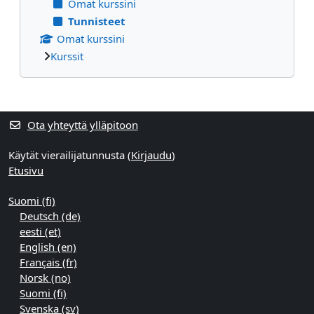
Omat kurssini
Tunnisteet
Omat kurssini
Kurssit
Täydentävät lohkot
Ota yhteyttä ylläpitoon
Käytät vierailijatunnusta (
Kirjaudu
)
Etusivu
Suomi ‎(fi)‎
Deutsch ‎(de)‎
eesti ‎(et)‎
English ‎(en)‎
Français ‎(fr)‎
Norsk ‎(no)‎
Suomi ‎(fi)‎
Svenska ‎(sv)‎