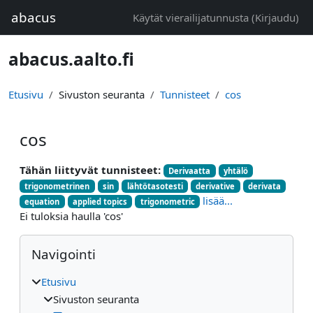
Siirry pääsisältöön
abacus
Käytät vierailijatunnusta (
Kirjaudu
)
abacus.aalto.fi
Etusivu
Sivuston seuranta
Tunnisteet
cos
cos
Tähän liittyvät tunnisteet:
Derivaatta
yhtälö
trigonometrinen
sin
lähtötasotesti
derivative
derivata
lisää...
equation
applied topics
trigonometric
Ei tuloksia haulla 'cos'
Lohkot
Ohita Navigointi
Navigointi
Etusivu
Sivuston seuranta