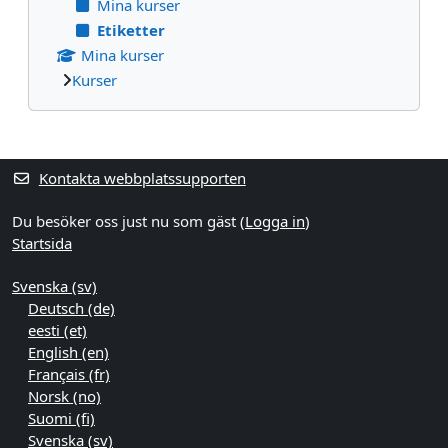
Mina kurser
Etiketter
Mina kurser
Kurser
Kompletterande block
Kontakta webbplatssupporten
Du besöker oss just nu som gäst (
Logga in
)
Startsida
Svenska ‎(sv)‎
Deutsch ‎(de)‎
eesti ‎(et)‎
English ‎(en)‎
Français ‎(fr)‎
Norsk ‎(no)‎
Suomi ‎(fi)‎
Svenska ‎(sv)‎