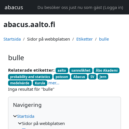
Gå direkt till huvudinnehåll
abacus
Du besöker oss just nu som gäst (
Logga in
)
abacus.aalto.fi
Startsida
Sidor på webbplatsen
Etiketter
bulle
bulle
Relaterade etiketter:
aalto
sannolikhet
Åbo Akademi
probability and statistics
poisson
Abacus
SV
Jern
mer...
medelvärde
Kurula
Inga resultat för "bulle"
Block
Hoppa över Navigering
Navigering
Startsida
Sidor på webbplatsen